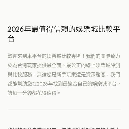
2026年最值得信賴的娛樂城比較平
台
歡迎來到本平台的娛樂城比較專區！我們的團隊致力
於為台灣玩家提供最全面、最公正的線上娛樂城評測
與比較服務。無論您是新手玩家還是資深賭客，我們
都能幫助您在2026年找到最適合自己的娛樂城平台，
讓每一分錢都花得值得。