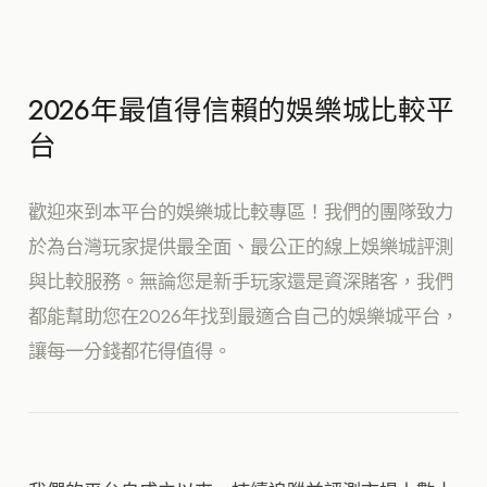
2026年最值得信賴的娛樂城比較平
台
歡迎來到本平台的娛樂城比較專區！我們的團隊致力
於為台灣玩家提供最全面、最公正的線上娛樂城評測
與比較服務。無論您是新手玩家還是資深賭客，我們
都能幫助您在2026年找到最適合自己的娛樂城平台，
讓每一分錢都花得值得。