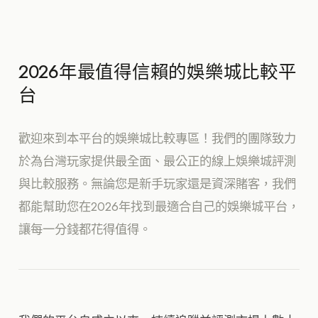
2026年最值得信賴的娛樂城比較平
台
歡迎來到本平台的娛樂城比較專區！我們的團隊致力
於為台灣玩家提供最全面、最公正的線上娛樂城評測
與比較服務。無論您是新手玩家還是資深賭客，我們
都能幫助您在2026年找到最適合自己的娛樂城平台，
讓每一分錢都花得值得。