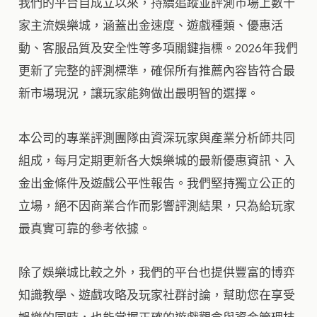
我們的平台自成立以來，持續追蹤並評測市場上數十
家主流娛樂城，涵蓋出金速度、遊戲種類、優惠活
動、客服品質及安全性等多項關鍵指標。2026年我們
更新了完整的評測標準，確保所有推薦內容皆符合最
新市場現況，讓玩家能夠做出最明智的選擇。
本公司的專業評測團隊由資深玩家與產業分析師共同
組成，每月定期更新各大娛樂城的最新優惠資訊、入
金出金條件及遊戲公平性報告。我們堅持獨立公正的
立場，絕不因商業合作而影響評測結果，只為給玩家
最真實可靠的參考依據。
除了娛樂城比較之外，我們的平台也提供豐富的博弈
知識教學、遊戲攻略及玩家社群討論，幫助您在享受