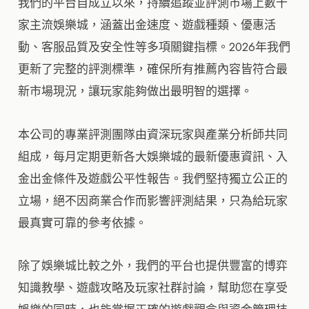
我們的平台自成立以來，持續追蹤並評測市場上數十
家主流娛樂城，涵蓋出金速度、遊戲種類、優惠活
動、客服品質及安全性等多項關鍵指標。2026年我們
更新了完整的評測標準，確保所有推薦內容皆符合最
新市場現況，讓玩家能夠做出最明智的選擇。
本公司的專業評測團隊由資深玩家與產業分析師共同
組成，每月定期更新各大娛樂城的最新優惠資訊、入
金出金條件及遊戲公平性報告。我們堅持獨立公正的
立場，絕不因商業合作而影響評測結果，只為給玩家
最真實可靠的參考依據。
除了娛樂城比較之外，我們的平台也提供豐富的博弈
知識教學、遊戲攻略及玩家社群討論，幫助您在享受