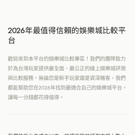
2026年最值得信賴的娛樂城比較平
台
歡迎來到本平台的娛樂城比較專區！我們的團隊致力
於為台灣玩家提供最全面、最公正的線上娛樂城評測
與比較服務。無論您是新手玩家還是資深賭客，我們
都能幫助您在2026年找到最適合自己的娛樂城平台，
讓每一分錢都花得值得。