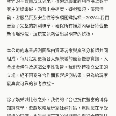
我們的平台自成立以來，持續追蹤並評測市場上數十
家主流娛樂城，涵蓋出金速度、遊戲種類、優惠活
動、客服品質及安全性等多項關鍵指標。2026年我們
更新了完整的評測標準，確保所有推薦內容皆符合最
新市場現況，讓玩家能夠做出最明智的選擇。
本公司的專業評測團隊由資深玩家與產業分析師共同
組成，每月定期更新各大娛樂城的最新優惠資訊、入
金出金條件及遊戲公平性報告。我們堅持獨立公正的
立場，絕不因商業合作而影響評測結果，只為給玩家
最真實可靠的參考依據。
除了娛樂城比較之外，我們的平台也提供豐富的博弈
知識教學、遊戲攻略及玩家社群討論，幫助您在享受