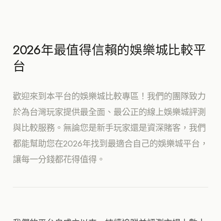
2026年最值得信賴的娛樂城比較平
台
歡迎來到本平台的娛樂城比較專區！我們的團隊致力
於為台灣玩家提供最全面、最公正的線上娛樂城評測
與比較服務。無論您是新手玩家還是資深賭客，我們
都能幫助您在2026年找到最適合自己的娛樂城平台，
讓每一分錢都花得值得。