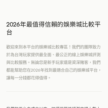
2026年最值得信賴的娛樂城比較平
台
歡迎來到本平台的娛樂城比較專區！我們的團隊致力
於為台灣玩家提供最全面、最公正的線上娛樂城評測
與比較服務。無論您是新手玩家還是資深賭客，我們
都能幫助您在2026年找到最適合自己的娛樂城平台，
讓每一分錢都花得值得。