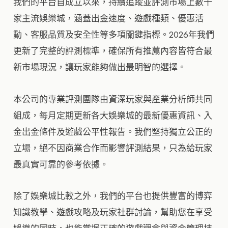
我們的平台自成立以來，持續追蹤並評測市場上數十
家主流娛樂城，涵蓋出金速度、遊戲種類、優惠活
動、客服品質及安全性等多項關鍵指標。2026年我們
更新了完整的評測標準，確保所有推薦內容皆符合最
新市場現況，讓玩家能夠做出最明智的選擇。
本公司的專業評測團隊由資深玩家與產業分析師共同
組成，每月定期更新各大娛樂城的最新優惠資訊、入
金出金條件及遊戲公平性報告。我們堅持獨立公正的
立場，絕不因商業合作而影響評測結果，只為給玩家
最真實可靠的參考依據。
除了娛樂城比較之外，我們的平台也提供豐富的博弈
知識教學、遊戲攻略及玩家社群討論，幫助您在享受