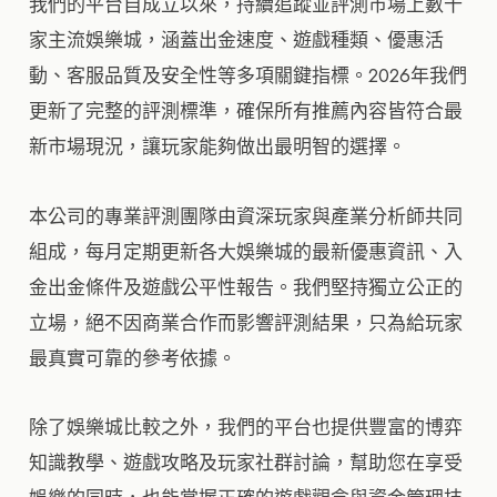
我們的平台自成立以來，持續追蹤並評測市場上數十
家主流娛樂城，涵蓋出金速度、遊戲種類、優惠活
動、客服品質及安全性等多項關鍵指標。2026年我們
更新了完整的評測標準，確保所有推薦內容皆符合最
新市場現況，讓玩家能夠做出最明智的選擇。
本公司的專業評測團隊由資深玩家與產業分析師共同
組成，每月定期更新各大娛樂城的最新優惠資訊、入
金出金條件及遊戲公平性報告。我們堅持獨立公正的
立場，絕不因商業合作而影響評測結果，只為給玩家
最真實可靠的參考依據。
除了娛樂城比較之外，我們的平台也提供豐富的博弈
知識教學、遊戲攻略及玩家社群討論，幫助您在享受