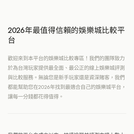
2026年最值得信賴的娛樂城比較平
台
歡迎來到本平台的娛樂城比較專區！我們的團隊致力
於為台灣玩家提供最全面、最公正的線上娛樂城評測
與比較服務。無論您是新手玩家還是資深賭客，我們
都能幫助您在2026年找到最適合自己的娛樂城平台，
讓每一分錢都花得值得。