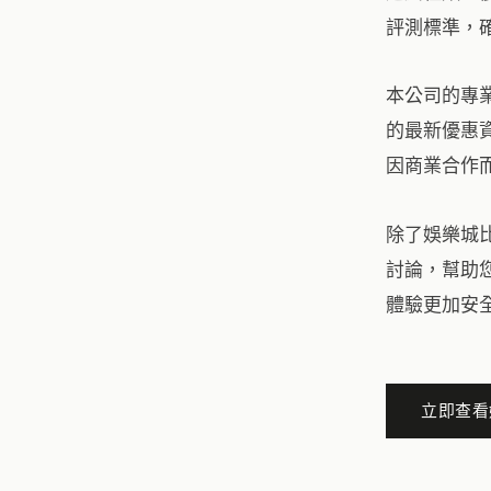
評測標準，
本公司的專
的最新優惠
因商業合作
除了娛樂城
討論，幫助
體驗更加安
立即查看