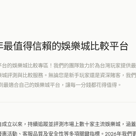
6年最值得信賴的娛樂城比較平台
平台的娛樂城比較專區！我們的團隊致力於為台灣玩家提供最
樂城評測與比較服務。無論您是新手玩家還是資深賭客，我們
年找到最適合自己的娛樂城平台，讓每一分錢都花得值得。
自成立以來，持續追蹤並評測市場上數十家主流娛樂城，涵蓋
優惠活動、客服品質及安全性等多項關鍵指標。2026年我們