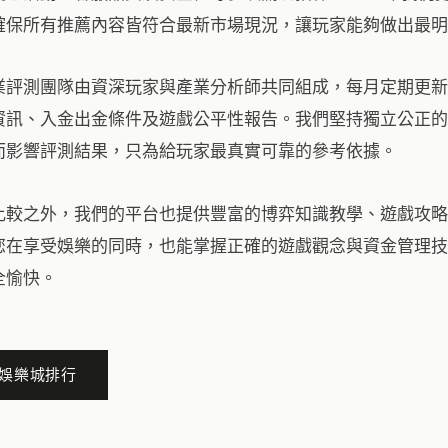
確保所有推薦內容皆符合最新市場現況，讓玩家能夠做出最明
業評測團隊由資深玩家與產業分析師共同組成，每月定期更新
資訊、入金出金條件及遊戲公平性報告。我們堅持獨立公正的
而影響評測結果，只為給玩家最真實可靠的參考依據。
比較之外，我們的平台也提供豐富的博弈知識教學、遊戲攻略
您在享受娛樂的同時，也能掌握正確的遊戲觀念與資金管理技
全愉快。
娛樂城排行