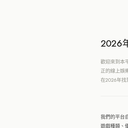
202
歡迎來到本
正的線上娛
在2026
我們的平台
遊戲種類、