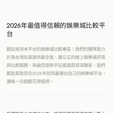
2026年最值得信賴的娛樂城比較平
台
歡迎來到本平台的娛樂城比較專區！我們的團隊致力
於為台灣玩家提供最全面、最公正的線上娛樂城評測
與比較服務。無論您是新手玩家還是資深賭客，我們
都能幫助您在2026年找到最適合自己的娛樂城平台，
讓每一分錢都花得值得。