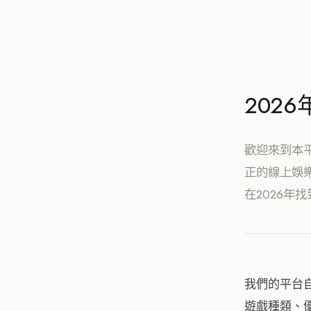
202
歡迎來到本
正的線上娛
在2026
我們的平台
遊戲種類、