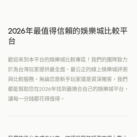
2026年最值得信賴的娛樂城比較平
台
歡迎來到本平台的娛樂城比較專區！我們的團隊致力
於為台灣玩家提供最全面、最公正的線上娛樂城評測
與比較服務。無論您是新手玩家還是資深賭客，我們
都能幫助您在2026年找到最適合自己的娛樂城平台，
讓每一分錢都花得值得。