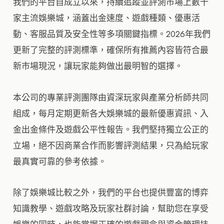
我們的平台自成立以來，持續追蹤並評測市場上數十
家主流娛樂城，涵蓋出金速度、遊戲種類、優惠活
動、客服品質及安全性等多項關鍵指標。2026年我們
更新了完整的評測標準，確保所有推薦內容皆符合最
新市場現況，讓玩家能夠做出最明智的選擇。
本公司的專業評測團隊由資深玩家與產業分析師共同
組成，每月定期更新各大娛樂城的最新優惠資訊、入
金出金條件及遊戲公平性報告。我們堅持獨立公正的
立場，絕不因商業合作而影響評測結果，只為給玩家
最真實可靠的參考依據。
除了娛樂城比較之外，我們的平台也提供豐富的博弈
知識教學、遊戲攻略及玩家社群討論，幫助您在享受