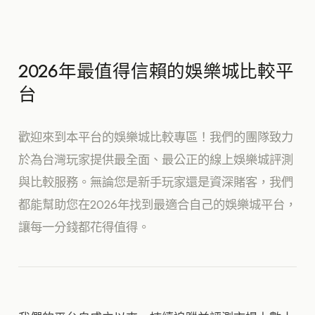
2026年最值得信賴的娛樂城比較平
台
歡迎來到本平台的娛樂城比較專區！我們的團隊致力
於為台灣玩家提供最全面、最公正的線上娛樂城評測
與比較服務。無論您是新手玩家還是資深賭客，我們
都能幫助您在2026年找到最適合自己的娛樂城平台，
讓每一分錢都花得值得。