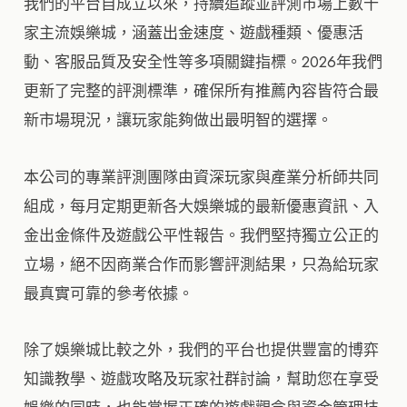
我們的平台自成立以來，持續追蹤並評測市場上數十
家主流娛樂城，涵蓋出金速度、遊戲種類、優惠活
動、客服品質及安全性等多項關鍵指標。2026年我們
更新了完整的評測標準，確保所有推薦內容皆符合最
新市場現況，讓玩家能夠做出最明智的選擇。
本公司的專業評測團隊由資深玩家與產業分析師共同
組成，每月定期更新各大娛樂城的最新優惠資訊、入
金出金條件及遊戲公平性報告。我們堅持獨立公正的
立場，絕不因商業合作而影響評測結果，只為給玩家
最真實可靠的參考依據。
除了娛樂城比較之外，我們的平台也提供豐富的博弈
知識教學、遊戲攻略及玩家社群討論，幫助您在享受