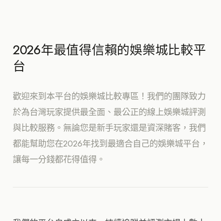
2026年最值得信賴的娛樂城比較平
台
歡迎來到本平台的娛樂城比較專區！我們的團隊致力
於為台灣玩家提供最全面、最公正的線上娛樂城評測
與比較服務。無論您是新手玩家還是資深賭客，我們
都能幫助您在2026年找到最適合自己的娛樂城平台，
讓每一分錢都花得值得。