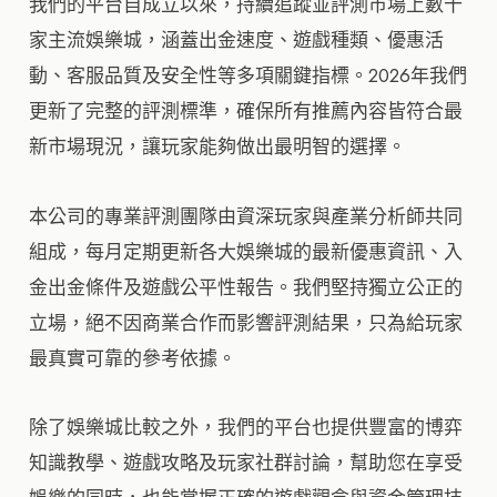
我們的平台自成立以來，持續追蹤並評測市場上數十
家主流娛樂城，涵蓋出金速度、遊戲種類、優惠活
動、客服品質及安全性等多項關鍵指標。2026年我們
更新了完整的評測標準，確保所有推薦內容皆符合最
新市場現況，讓玩家能夠做出最明智的選擇。
本公司的專業評測團隊由資深玩家與產業分析師共同
組成，每月定期更新各大娛樂城的最新優惠資訊、入
金出金條件及遊戲公平性報告。我們堅持獨立公正的
立場，絕不因商業合作而影響評測結果，只為給玩家
最真實可靠的參考依據。
除了娛樂城比較之外，我們的平台也提供豐富的博弈
知識教學、遊戲攻略及玩家社群討論，幫助您在享受