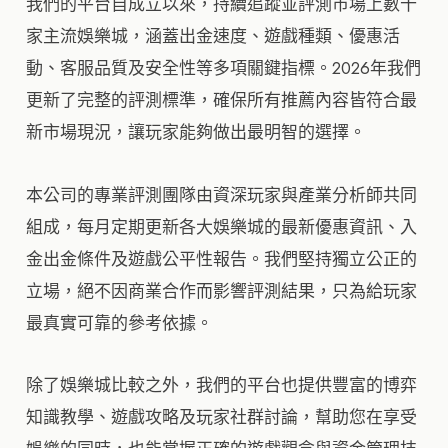
我們的平台自成立以來，持續追蹤並評測市場上數十
家主流娛樂城，涵蓋出金速度、遊戲種類、優惠活
動、客服品質及安全性等多項關鍵指標。2026年我們
更新了完整的評測標準，確保所有推薦內容皆符合最
新市場現況，讓玩家能夠做出最明智的選擇。
本公司的專業評測團隊由資深玩家與產業分析師共同
組成，每月定期更新各大娛樂城的最新優惠資訊、入
金出金條件及遊戲公平性報告。我們堅持獨立公正的
立場，絕不因商業合作而影響評測結果，只為給玩家
最真實可靠的參考依據。
除了娛樂城比較之外，我們的平台也提供豐富的博弈
知識教學、遊戲攻略及玩家社群討論，幫助您在享受