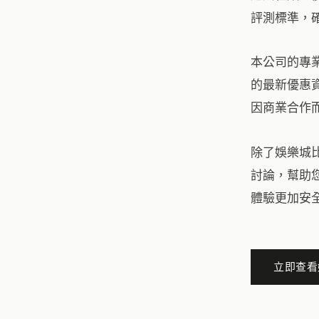
評測標準，
本公司的專
的最新優惠
因商業合作
除了娛樂城
討論，幫助
體驗更加安
立即查看