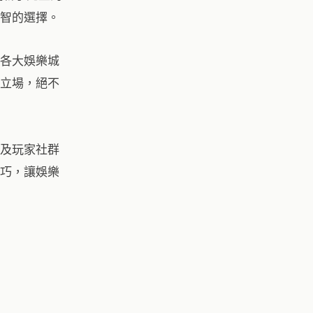
智的選擇。
各大娛樂城
立場，絕不
及玩家社群
巧，讓娛樂