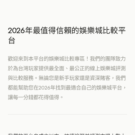
2026年最值得信賴的娛樂城比較平
台
歡迎來到本平台的娛樂城比較專區！我們的團隊致力
於為台灣玩家提供最全面、最公正的線上娛樂城評測
與比較服務。無論您是新手玩家還是資深賭客，我們
都能幫助您在2026年找到最適合自己的娛樂城平台，
讓每一分錢都花得值得。