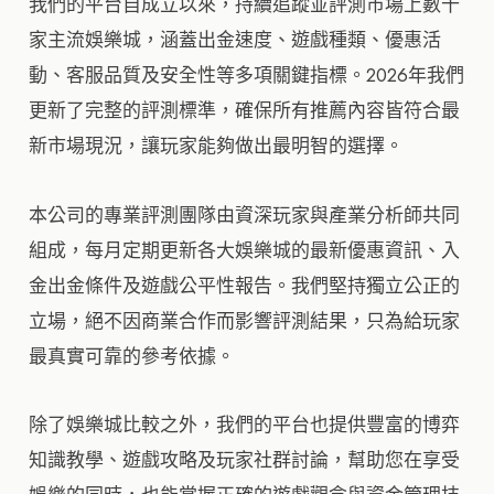
我們的平台自成立以來，持續追蹤並評測市場上數十
家主流娛樂城，涵蓋出金速度、遊戲種類、優惠活
動、客服品質及安全性等多項關鍵指標。2026年我們
更新了完整的評測標準，確保所有推薦內容皆符合最
新市場現況，讓玩家能夠做出最明智的選擇。
本公司的專業評測團隊由資深玩家與產業分析師共同
組成，每月定期更新各大娛樂城的最新優惠資訊、入
金出金條件及遊戲公平性報告。我們堅持獨立公正的
立場，絕不因商業合作而影響評測結果，只為給玩家
最真實可靠的參考依據。
除了娛樂城比較之外，我們的平台也提供豐富的博弈
知識教學、遊戲攻略及玩家社群討論，幫助您在享受