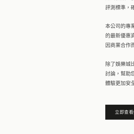
評測標準，
本公司的專
的最新優惠
因商業合作
除了娛樂城
討論，幫助
體驗更加安
立即查看