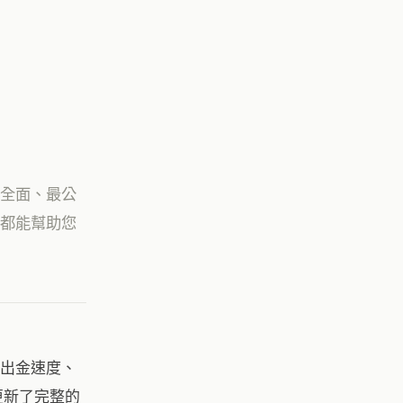
全面、最公
都能幫助您
出金速度、
更新了完整的