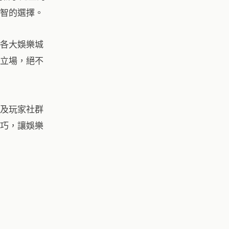
智的選擇。
各大娛樂城
立場，絕不
及玩家社群
巧，讓娛樂