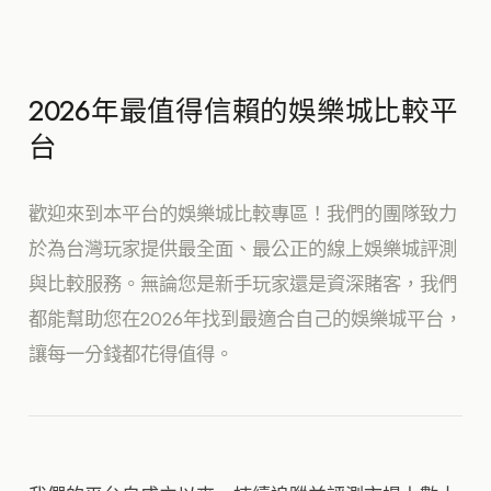
2026年最值得信賴的娛樂城比較平
台
歡迎來到本平台的娛樂城比較專區！我們的團隊致力
於為台灣玩家提供最全面、最公正的線上娛樂城評測
與比較服務。無論您是新手玩家還是資深賭客，我們
都能幫助您在2026年找到最適合自己的娛樂城平台，
讓每一分錢都花得值得。