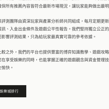
確保所有推薦內容皆符合最新市場現況，讓玩家能夠做出最明
業評測團隊由資深玩家與產業分析師共同組成，每月定期更新
資訊、入金出金條件及遊戲公平性報告。我們堅持獨立公正的
而影響評測結果，只為給玩家最真實可靠的參考依據。
比較之外，我們的平台也提供豐富的博弈知識教學、遊戲攻略
您在享受娛樂的同時，也能掌握正確的遊戲觀念與資金管理技
全愉快。
娛樂城排行