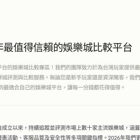
6年最值得信賴的娛樂城比較平台
平台的娛樂城比較專區！我們的團隊致力於為台灣玩家提供最
樂城評測與比較服務。無論您是新手玩家還是資深賭客，我們
年找到最適合自己的娛樂城平台，讓每一分錢都花得值得。
自成立以來，持續追蹤並評測市場上數十家主流娛樂城，涵蓋
優惠活動、客服品質及安全性等多項關鍵指標。2026年我們