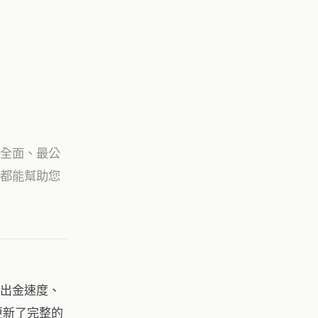
全面、最公
都能幫助您
出金速度、
更新了完整的