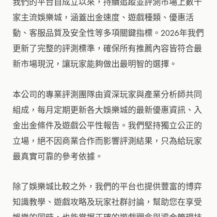
我們的平台自成立以來，持續追蹤並評測市場上數十
家主流娛樂城，涵蓋出金速度、遊戲種類、優惠活
動、客服品質及安全性等多項關鍵指標。2026年我們
更新了完整的評測標準，確保所有推薦內容皆符合最
新市場現況，讓玩家能夠做出最明智的選擇。
本公司的專業評測團隊由資深玩家與產業分析師共同
組成，每月定期更新各大娛樂城的最新優惠資訊、入
金出金條件及遊戲公平性報告。我們堅持獨立公正的
立場，絕不因商業合作而影響評測結果，只為給玩家
最真實可靠的參考依據。
除了娛樂城比較之外，我們的平台也提供豐富的博弈
知識教學、遊戲攻略及玩家社群討論，幫助您在享受