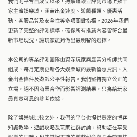
我們的平台自成立以來，持續追蹤並評測市場上數十
家主流娛樂城，涵蓋出金速度、遊戲種類、優惠活
動、客服品質及安全性等多項關鍵指標。2026年我們
更新了完整的評測標準，確保所有推薦內容皆符合最
新市場現況，讓玩家能夠做出最明智的選擇。
本公司的專業評測團隊由資深玩家與產業分析師共同
組成，每月定期更新各大娛樂城的最新優惠資訊、入
金出金條件及遊戲公平性報告。我們堅持獨立公正的
立場，絕不因商業合作而影響評測結果，只為給玩家
最真實可靠的參考依據。
除了娛樂城比較之外，我們的平台也提供豐富的博弈
知識教學、遊戲攻略及玩家社群討論，幫助您在享受