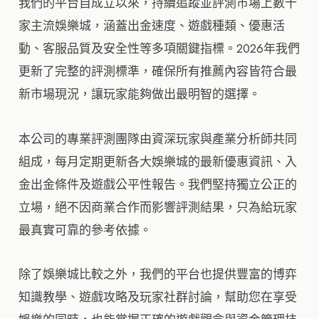
我們的平台自成立以來，持續追蹤並評測市場上數十
家主流娛樂城，涵蓋出金速度、遊戲種類、優惠活
動、客服品質及安全性等多項關鍵指標。2026年我們
更新了完整的評測標準，確保所有推薦內容皆符合最
新市場現況，讓玩家能夠做出最明智的選擇。
本公司的專業評測團隊由資深玩家與產業分析師共同
組成，每月定期更新各大娛樂城的最新優惠資訊、入
金出金條件及遊戲公平性報告。我們堅持獨立公正的
立場，絕不因商業合作而影響評測結果，只為給玩家
最真實可靠的參考依據。
除了娛樂城比較之外，我們的平台也提供豐富的博弈
知識教學、遊戲攻略及玩家社群討論，幫助您在享受