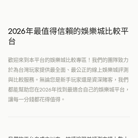
2026年最值得信賴的娛樂城比較平
台
歡迎來到本平台的娛樂城比較專區！我們的團隊致力
於為台灣玩家提供最全面、最公正的線上娛樂城評測
與比較服務。無論您是新手玩家還是資深賭客，我們
都能幫助您在2026年找到最適合自己的娛樂城平台，
讓每一分錢都花得值得。