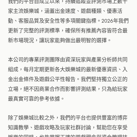
我們的平台自成立以來，持續追蹤並評測市場上數十
家主流娛樂城，涵蓋出金速度、遊戲種類、優惠活
動、客服品質及安全性等多項關鍵指標。2026年我們
更新了完整的評測標準，確保所有推薦內容皆符合最
新市場現況，讓玩家能夠做出最明智的選擇。
本公司的專業評測團隊由資深玩家與產業分析師共同
組成，每月定期更新各大娛樂城的最新優惠資訊、入
金出金條件及遊戲公平性報告。我們堅持獨立公正的
立場，絕不因商業合作而影響評測結果，只為給玩家
最真實可靠的參考依據。
除了娛樂城比較之外，我們的平台也提供豐富的博弈
知識教學、遊戲攻略及玩家社群討論，幫助您在享受