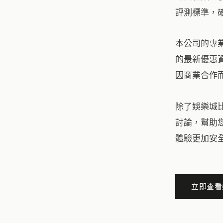
評測標準，
本公司的專
的最新優惠
因商業合作
除了娛樂城
討論，幫助
體驗更加安
立即查看