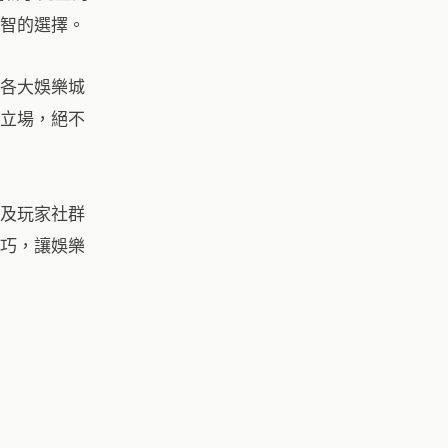
智的選擇。
各大娛樂城
立場，絕不
及玩家社群
巧，讓娛樂