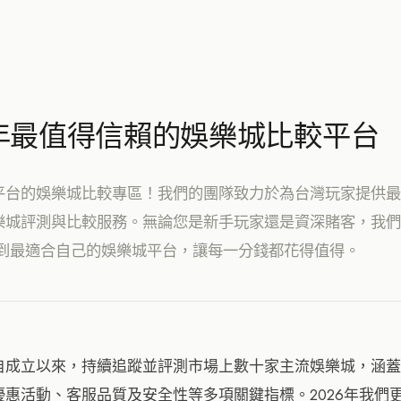
6年最值得信賴的娛樂城比較平台
平台的娛樂城比較專區！我們的團隊致力於為台灣玩家提供最
樂城評測與比較服務。無論您是新手玩家還是資深賭客，我們
年找到最適合自己的娛樂城平台，讓每一分錢都花得值得。
自成立以來，持續追蹤並評測市場上數十家主流娛樂城，涵蓋
優惠活動、客服品質及安全性等多項關鍵指標。2026年我們