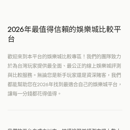
2026年最值得信賴的娛樂城比較平
台
歡迎來到本平台的娛樂城比較專區！我們的團隊致力
於為台灣玩家提供最全面、最公正的線上娛樂城評測
與比較服務。無論您是新手玩家還是資深賭客，我們
都能幫助您在2026年找到最適合自己的娛樂城平台，
讓每一分錢都花得值得。