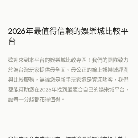
2026年最值得信賴的娛樂城比較平
台
歡迎來到本平台的娛樂城比較專區！我們的團隊致力
於為台灣玩家提供最全面、最公正的線上娛樂城評測
與比較服務。無論您是新手玩家還是資深賭客，我們
都能幫助您在2026年找到最適合自己的娛樂城平台，
讓每一分錢都花得值得。