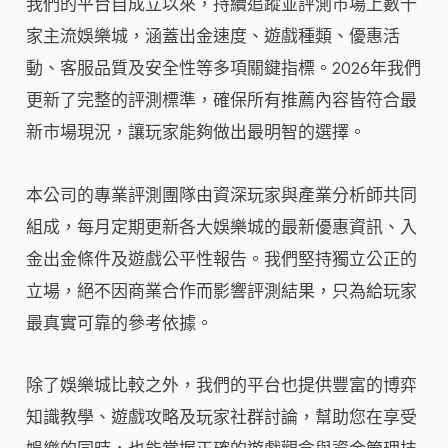
我們的平台自成立以來，持續追蹤並評測市場上數十
家主流娛樂城，涵蓋出金速度、遊戲種類、優惠活
動、客服品質及安全性等多項關鍵指標。2026年我們
更新了完整的評測標準，確保所有推薦內容皆符合最
新市場現況，讓玩家能夠做出最明智的選擇。
本公司的專業評測團隊由資深玩家與產業分析師共同
組成，每月定期更新各大娛樂城的最新優惠資訊、入
金出金條件及遊戲公平性報告。我們堅持獨立公正的
立場，絕不因商業合作而影響評測結果，只為給玩家
最真實可靠的參考依據。
除了娛樂城比較之外，我們的平台也提供豐富的博弈
知識教學、遊戲攻略及玩家社群討論，幫助您在享受