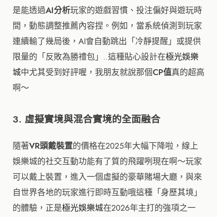
是能透過
AI分析
玩家的遊戲習慣、投注偏好與遊玩時
間，動態調整推薦內容捏。例如，當系統偵測到玩家
連續輸了幾局後，AI會自動跳出「冷靜提醒」或提供
限量的「反敗為勝禮包」..這種貼心設計在
極光娛樂
城
中尤其受到好評喔，我朋友就說那個
CP值
真的超高
啊～
3. 虛擬實境與混合實境的全面融合
隨著
VR頭戴裝置
的價格在2025年大幅下降啦，線上
娛樂城的社交互動功能有了質的飛躍咧現在啊～玩家
可以戴上裝置，進入一個虛擬的豪華賭場大廳，與來
自世界各地的玩家進行即時互動哦這種「身歷其境」
的體驗，正是
極光娛樂城
在2026年主打的強項之一