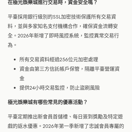
在極光娛樂城進行交易時，資金安全嗎？
平臺採用銀行級別的SSL加密技術保護所有交易資
料，並與多家知名支付機構合作，確保資金流轉安
全。2026年新增了即時風控系統，監控異常交易行
為。
所有交易資料經過256位元加密處理
資金由第三方信託帳戶保管，隔離平臺營運資
金
提供24小時交易監控，防止盜刷風險
極光娛樂城有哪些常見的優惠活動？
平臺定期推出新會員首儲禮、每日簽到獎勵及特定遊
戲的返水優惠。2026年第一季新增了忠誠會員專屬的