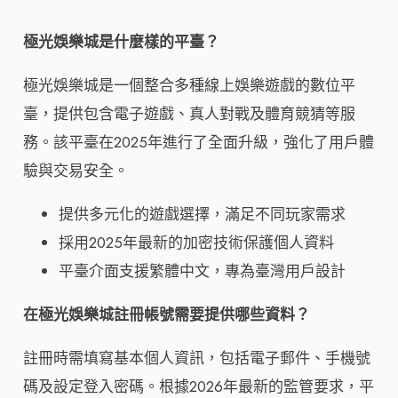
極光娛樂城是什麼樣的平臺？
極光娛樂城是一個整合多種線上娛樂遊戲的數位平
臺，提供包含電子遊戲、真人對戰及體育競猜等服
務。該平臺在2025年進行了全面升級，強化了用戶體
驗與交易安全。
提供多元化的遊戲選擇，滿足不同玩家需求
採用2025年最新的加密技術保護個人資料
平臺介面支援繁體中文，專為臺灣用戶設計
在極光娛樂城註冊帳號需要提供哪些資料？
註冊時需填寫基本個人資訊，包括電子郵件、手機號
碼及設定登入密碼。根據2026年最新的監管要求，平