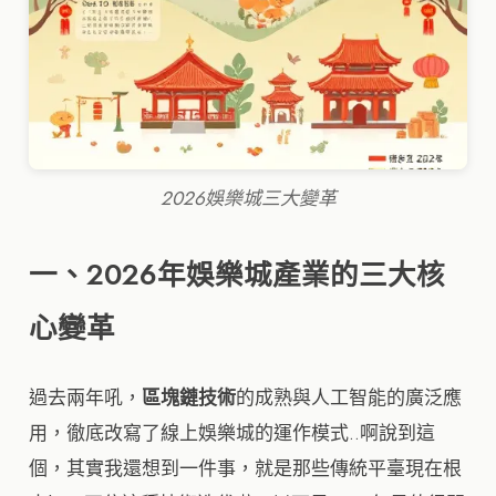
2026娛樂城三大變革
一、2026年娛樂城產業的三大核
心變革
過去兩年吼，
區塊鏈技術
的成熟與人工智能的廣泛應
用，徹底改寫了線上娛樂城的運作模式..啊說到這
個，其實我還想到一件事，就是那些傳統平臺現在根