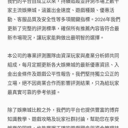
我們的平台自成立以來，持續追蹤並評測市場上數十
家主流娛樂城，涵蓋出金速度、遊戲種類、優惠活
動、客服品質及安全性等多項關鍵指標。2026年我們
更新了完整的評測標準，確保所有推薦內容皆符合最
新市場現況，讓玩家能夠做出最明智的選擇。
本公司的專業評測團隊由資深玩家與產業分析師共同
組成，每月定期更新各大娛樂城的最新優惠資訊、入
金出金條件及遊戲公平性報告。我們堅持獨立公正的
立場，絕不因商業合作而影響評測結果，只為給玩家
最真實可靠的參考依據。
除了娛樂城比較之外，我們的平台也提供豐富的博弈
知識教學、遊戲攻略及玩家社群討論，幫助您在享受