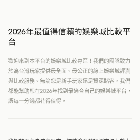
2026年最值得信賴的娛樂城比較平
台
歡迎來到本平台的娛樂城比較專區！我們的團隊致力
於為台灣玩家提供最全面、最公正的線上娛樂城評測
與比較服務。無論您是新手玩家還是資深賭客，我們
都能幫助您在2026年找到最適合自己的娛樂城平台，
讓每一分錢都花得值得。