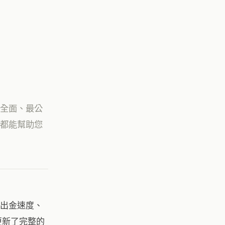
全面、最公
都能幫助您
出金速度、
更新了完整的