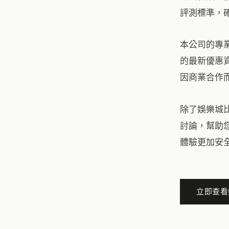
評測標準，
本公司的專
的最新優惠
因商業合作
除了娛樂城
討論，幫助
體驗更加安
立即查看