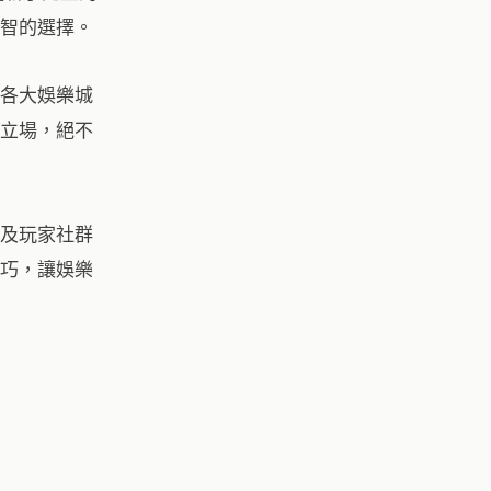
智的選擇。
各大娛樂城
立場，絕不
及玩家社群
巧，讓娛樂