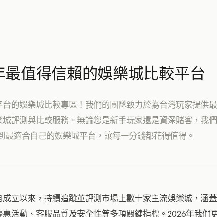
6年最值得信賴的娛樂城比較平台
平台的娛樂城比較專區！我們的團隊致力於為台灣玩家提供最
樂城評測與比較服務。無論您是新手玩家還是資深賭客，我們
年找到最適合自己的娛樂城平台，讓每一分錢都花得值得。
自成立以來，持續追蹤並評測市場上數十家主流娛樂城，涵蓋
優惠活動、客服品質及安全性等多項關鍵指標。2026年我們